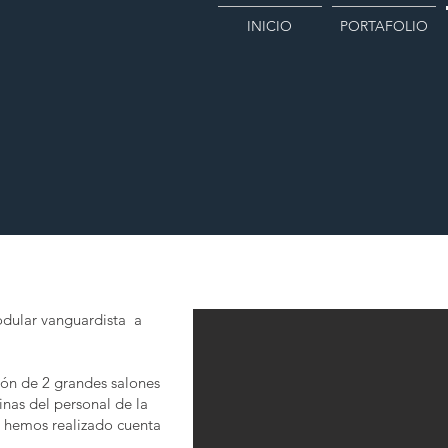
INICIO
PORTAFOLIO
dular vanguardista a
ción de 2 grandes salones
inas del personal de la
e hemos realizado cuenta