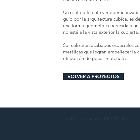
Un estilo diferente y moderno invadi
guío por la arquitectura cúbica, es de
una forma geométrica parecida a un
no esté a la vista exterior la cubierta.
Se realizaron acabados especiales c
metálicas que logran embellecer la c
utilización de pocos materiales.
VOLVER A PROYECTOS
© 2021 hecho por IVO STUDIO.